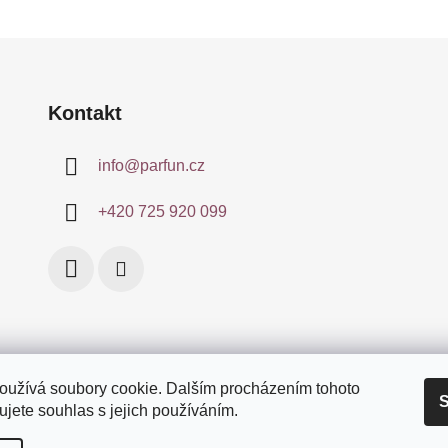
Kontakt
info
@
parfun.cz
+420 725 920 099
ínky
Certifikace
Doprava a platby
Podmínky ochrany osobníc
oužívá soubory cookie. Dalším procházením tohoto
S
jete souhlas s jejich používáním.