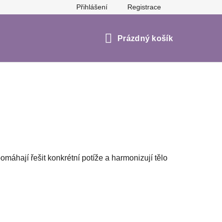
Přihlášení
Registrace
Značky
Prázdný košík
Nákupní
košík
omáhají řešit konkrétní potíže a harmonizují tělo