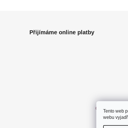
Z
á
Přijímáme online platby
p
a
t
í
Obchodní podm
Tento web p
webu vyjadřu