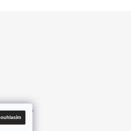
h údajů
Značky
ouhlasím