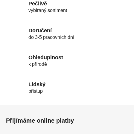
Pečlivě
vybíraný sortiment
Doručení
do 3-5 pracovních dní
Ohleduplnost
k přírodě
Lidský
přístup
Z
á
Přijímáme online platby
p
a