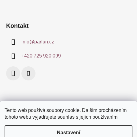
t
í
Kontakt
info
@
parfun.cz
+420 725 920 099
Tento web používá soubory cookie. Dalším procházením
Obchodní podmínky
Certifikace
Doprava a platby
tohoto webu vyjadřujete souhlas s jejich používáním.
Podmínky ochrany osobních údajů
Značky
Nastavení