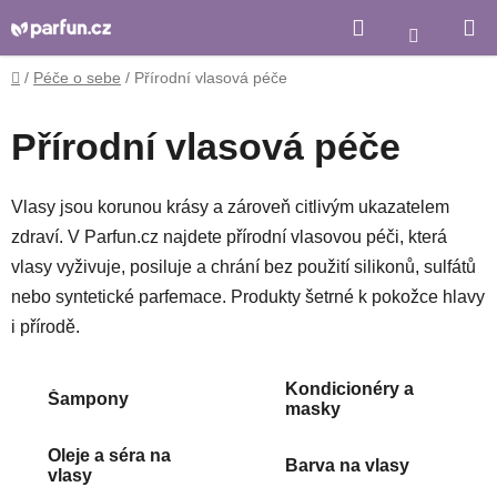
Přejít
Hledat
Nákupní
na
košík
obsah
Domů
/
Péče o sebe
/
Přírodní vlasová péče
Přírodní vlasová péče
Vlasy jsou korunou krásy a zároveň citlivým ukazatelem
zdraví. V Parfun.cz najdete přírodní vlasovou péči, která
vlasy vyživuje, posiluje a chrání bez použití silikonů, sulfátů
nebo syntetické parfemace. Produkty šetrné k pokožce hlavy
i přírodě.
Kondicionéry a
Šampony
masky
Oleje a séra na
Barva na vlasy
vlasy