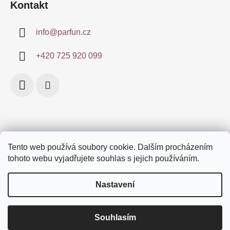
Kontakt
info
@
parfun.cz
+420 725 920 099
Tento web používá soubory cookie. Dalším procházením
Obchodní podmínky
Certifikace
Doprava a platby
tohoto webu vyjadřujete souhlas s jejich používáním.
Podmínky ochrany osobních údajů
Značky
Nastavení
Souhlasím
Vytvořil Shoptet
Děkujeme, že brouzdáte po e-shopu Parfun.cz