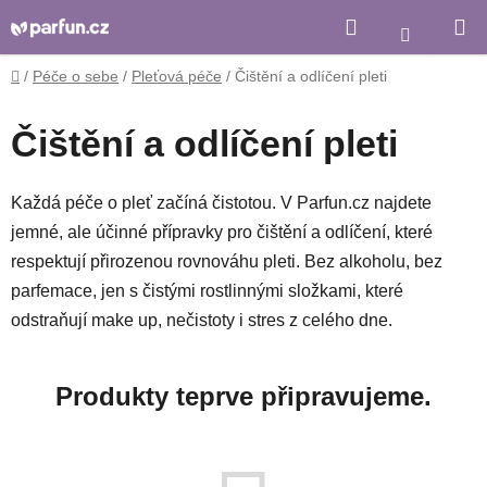
Přejít
Hledat
Nákupní
na
košík
obsah
Domů
/
Péče o sebe
/
Pleťová péče
/
Čištění a odlíčení pleti
Čištění a odlíčení pleti
Každá péče o pleť začíná čistotou. V Parfun.cz najdete
jemné, ale účinné přípravky pro čištění a odlíčení, které
respektují přirozenou rovnováhu pleti. Bez alkoholu, bez
parfemace, jen s čistými rostlinnými složkami, které
odstraňují make up, nečistoty i stres z celého dne.
Produkty teprve připravujeme.