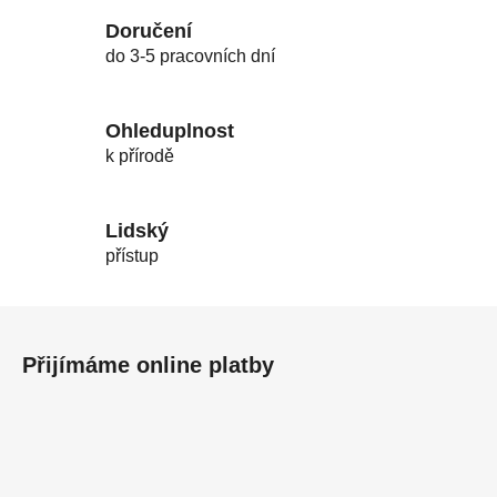
Doručení
do 3-5 pracovních dní
Ohleduplnost
k přírodě
Lidský
přístup
Z
á
Přijímáme online platby
p
a
t
í