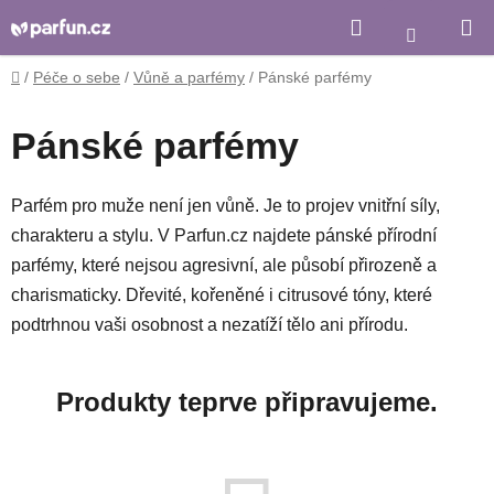
Přejít
Hledat
Nákupní
na
košík
obsah
Domů
/
Péče o sebe
/
Vůně a parfémy
/
Pánské parfémy
Pánské parfémy
Parfém pro muže není jen vůně. Je to projev vnitřní síly,
charakteru a stylu. V Parfun.cz najdete pánské přírodní
parfémy, které nejsou agresivní, ale působí přirozeně a
charismaticky. Dřevité, kořeněné i citrusové tóny, které
podtrhnou vaši osobnost a nezatíží tělo ani přírodu.
Produkty teprve připravujeme.