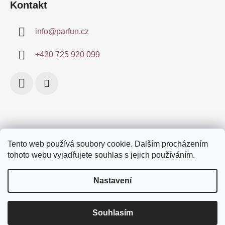
Kontakt
info
@
parfun.cz
+420 725 920 099
Tento web používá soubory cookie. Dalším procházením
Obchodní podmínky
Certifikace
Doprava a platby
tohoto webu vyjadřujete souhlas s jejich používáním.
Podmínky ochrany osobních údajů
Značky
Nastavení
Souhlasím
Vytvořil Shoptet
Děkujeme, že brouzdáte po e-shopu Parfun.cz