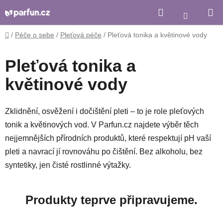
Přejít
Hledat
Nákupní
na
košík
obsah
Domů
/
Péče o sebe
/
Pleťová péče
/
Pleťová tonika a květinové vody
Pleťová tonika a
květinové vody
Zklidnění, osvěžení i dočištění pleti – to je role pleťových
tonik a květinových vod. V Parfun.cz najdete výběr těch
nejjemnějších přírodních produktů, které respektují pH vaší
pleti a navrací jí rovnováhu po čištění. Bez alkoholu, bez
syntetiky, jen čisté rostlinné výtažky.
Produkty teprve připravujeme.