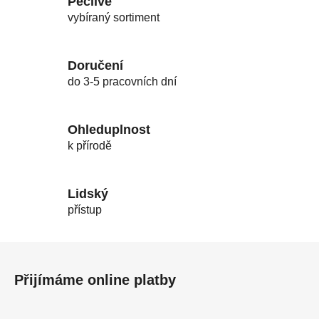
Pečlivě
vybíraný sortiment
Doručení
do 3-5 pracovních dní
Ohleduplnost
k přírodě
Lidský
přístup
Z
á
Přijímáme online platby
p
a