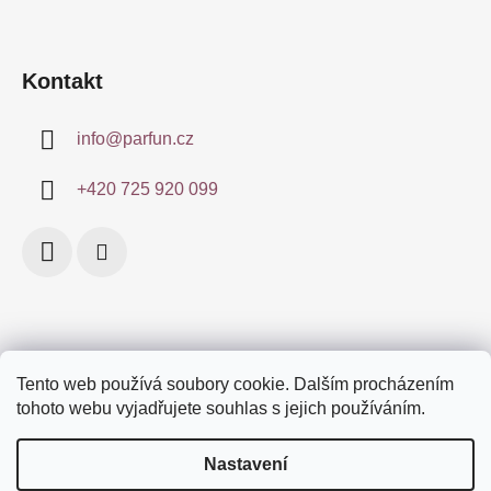
t
í
Kontakt
info
@
parfun.cz
+420 725 920 099
Tento web používá soubory cookie. Dalším procházením
Obchodní podmínky
Certifikace
Doprava a platby
tohoto webu vyjadřujete souhlas s jejich používáním.
Podmínky ochrany osobních údajů
Značky
Nastavení