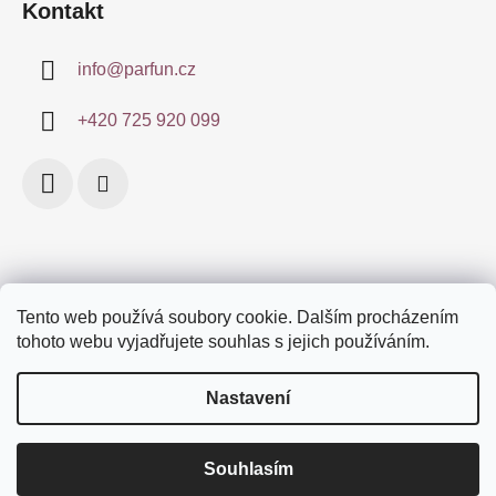
Kontakt
info
@
parfun.cz
+420 725 920 099
Tento web používá soubory cookie. Dalším procházením
Obchodní podmínky
Certifikace
Doprava a platby
tohoto webu vyjadřujete souhlas s jejich používáním.
Podmínky ochrany osobních údajů
Značky
Nastavení
Souhlasím
Vytvořil Shoptet
Děkujeme, že brouzdáte po e-shopu Parfun.cz