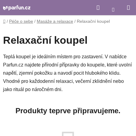
Přejít
Hledat
Nákupní
na
košík
obsah
Domů
/
Péče o sebe
/
Masáže a relaxace
/
Relaxační koupel
Relaxační koupel
Teplá koupel je ideálním místem pro zastavení. V nabídce
Parfun.cz najdete přírodní přípravky do koupele, které uvolní
napětí, zjemní pokožku a navodí pocit hlubokého klidu.
Vhodné pro každodenní relaxaci, večerní zklidnění nebo
jako rituál po náročném dni.
Produkty teprve připravujeme.