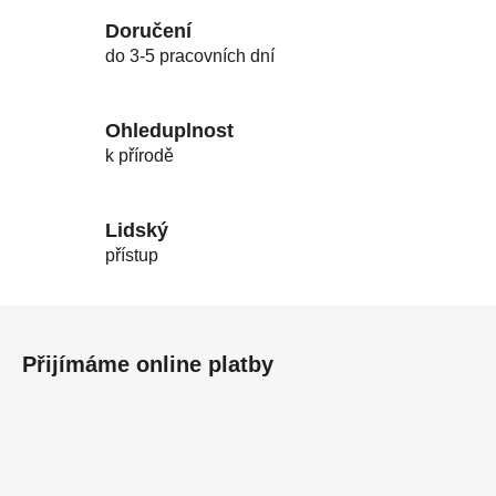
Doručení
do 3-5 pracovních dní
Ohleduplnost
k přírodě
Lidský
přístup
Z
á
Přijímáme online platby
p
a
t
í