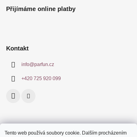
á
Přijímáme online platby
p
a
t
í
Kontakt
info
@
parfun.cz
+420 725 920 099
Tento web používá soubory cookie. Dalším procházením
Obchodní podmínky
Certifikace
Doprava a platby