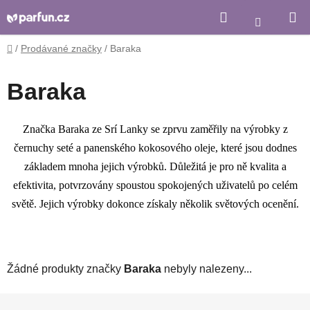
Přejít
Hledat
Nákupní
na
košík
obsah
Domů
/
Prodávané značky
/
Baraka
Baraka
Značka Baraka ze Srí Lanky se zprvu zaměřily na výrobky z
černuchy seté a panenského kokosového oleje, které jsou dodnes
základem mnoha jejich výrobků. Důležitá je pro ně kvalita a
efektivita, potvrzovány spoustou spokojených uživatelů po celém
světě. Jejich výrobky dokonce získaly několik světových ocenění.
Žádné produkty značky
Baraka
nebyly nalezeny...
Z