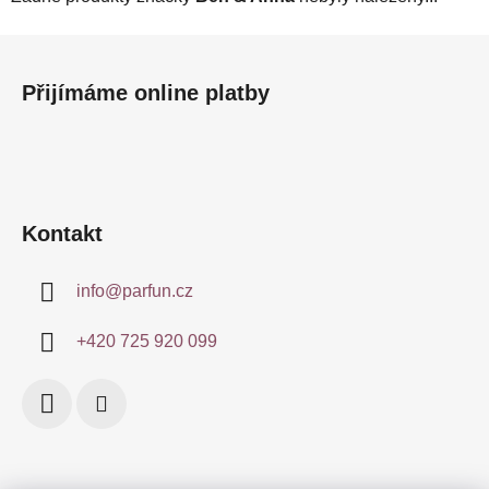
Z
á
Přijímáme online platby
p
a
t
í
Kontakt
info
@
parfun.cz
+420 725 920 099