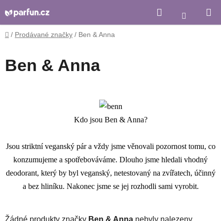
Přejít
Hledat
Nákupní
na
košík
obsah
Domů
/
Prodávané značky
/
Ben & Anna
Ben & Anna
Kdo jsou Ben & Anna?
Jsou striktní veganský pár a vždy jsme věnovali pozornost tomu, co
konzumujeme a spotřebováváme. Dlouho jsme hledali vhodný
deodorant, který by byl veganský, netestovaný na zvířatech, účinný
a bez hliníku. Nakonec jsme se jej rozhodli sami vyrobit.
Žádné produkty značky
Ben & Anna
nebyly nalezeny...