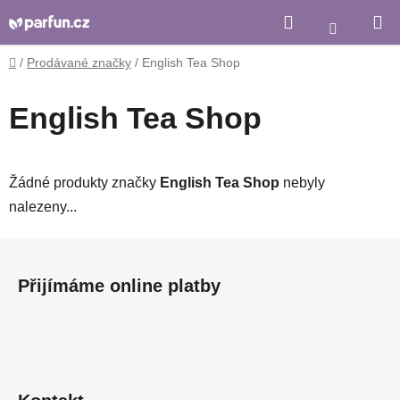
Přejít
Hledat
Nákupní
na
košík
obsah
Domů
/
Prodávané značky
/
English Tea Shop
English Tea Shop
Žádné produkty značky
English Tea Shop
nebyly
nalezeny...
Z
á
Přijímáme online platby
p
a
t
í