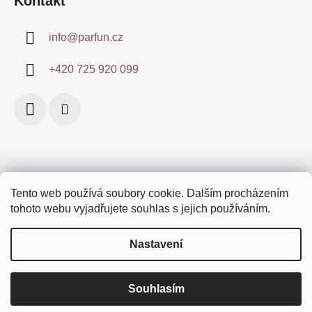
Kontakt
info
@
parfun.cz
+420 725 920 099
Tento web používá soubory cookie. Dalším procházením
Obchodní podmínky
Certifikace
Doprava a platby
tohoto webu vyjadřujete souhlas s jejich používáním.
Podmínky ochrany osobních údajů
Značky
Nastavení
Souhlasím
Vytvořil Shoptet
Děkujeme, že brouzdáte po e-shopu Parfun.cz
Copyright 2026
parfun.cz
. Všechna práva vyhrazena.