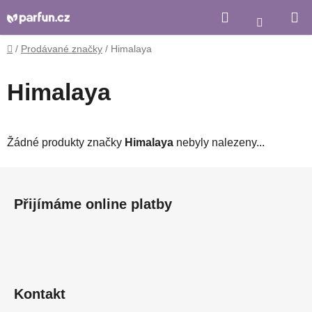
Přejít
Hledat
Nákupní
na
košík
obsah
Domů
/
Prodávané značky
/
Himalaya
Himalaya
Žádné produkty značky
Himalaya
nebyly nalezeny...
Z
á
Přijímáme online platby
p
a
t
í
Kontakt