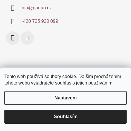
info
@
parfun.cz
+420 725 920 099
Tento web používá soubory cookie. Dalším procházením
Obchodní podmínky
Certifikace
Doprava a platby
tohoto webu vyjadřujete souhlas s jejich používáním.
Podmínky ochrany osobních údajů
Značky
Nastavení
Vytvořil Shoptet
Souhlasím
Copyright 2026
parfun.cz
. Všechna práva vyhrazena.
Děkujeme, že brouzdáte po e-shopu Parfun.cz