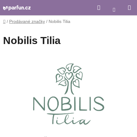
Přejít
Hledat
Nákupní
na
košík
obsah
Domů
/
Prodávané značky
/
Nobilis Tilia
Nobilis Tilia