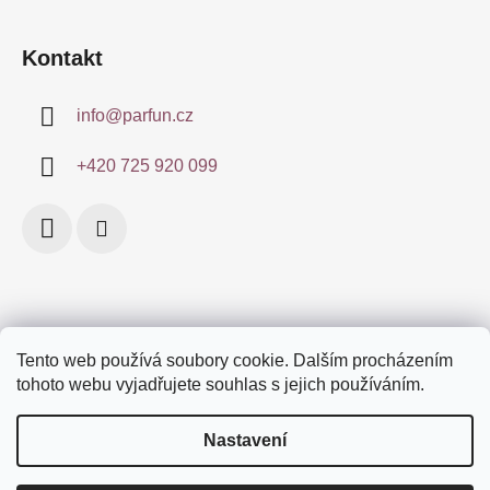
í
Kontakt
info
@
parfun.cz
+420 725 920 099
Tento web používá soubory cookie. Dalším procházením
Obchodní podmínky
Certifikace
Doprava a platby
tohoto webu vyjadřujete souhlas s jejich používáním.
Podmínky ochrany osobních údajů
Značky
Nastavení